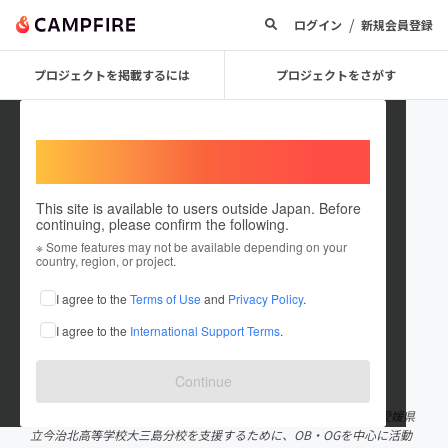
/
ログイン
新規会員登録
プロジェクトを掲載するには
プロジェクトをさがす
Welcome,
International users
This site is available to users outside Japan. Before
continuing, please confirm the following.
Omishima_Bunkou_Shinkou_T
※ Some features may not be available depending on your
country, region, or project.
aisaku
I agree to the
Terms of Use
and
Privacy Policy
.
プロジェクトオーナー
I agree to the
International Support Terms
.
これまでに1件のプロジェクトを投稿しています
在住国：日本
現在地：愛媛県
Continue
出身国：日本
出身地：愛媛県
はじめまして、大三島分校振興対策協議会と申します。 私たちは愛媛県
立今治北高等学校大三島分校を支援するために、OB・OGを中心に活動