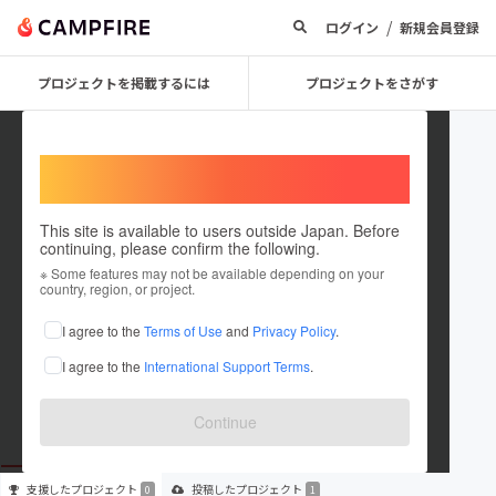
/
ログイン
新規会員登録
プロジェクトを掲載するには
プロジェクトをさがす
Welcome,
International users
This site is available to users outside Japan. Before
continuing, please confirm the following.
One_heart
※ Some features may not be available depending on your
country, region, or project.
プロジェクトオーナー
I agree to the
Terms of Use
and
Privacy Policy
.
これまでに1件のプロジェクトを投稿しています
I agree to the
International Support Terms
.
在住国：日本
現在地：熊本県
出身国：日本
出身地：熊本県
Continue
支援した
プロジェクト
投稿した
プロジェクト
0
1