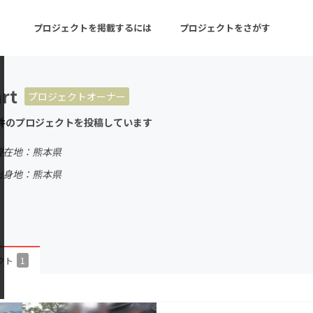
プロジェクトを掲載するには
プロジェクトをさがす
rt
プロジェクトオーナー
ターン
注目の新着プロジェクト
募集終了が近いプロ
件のプロジェクトを投稿しています
現在地：熊本県
音楽
舞台・パフォーマンス
出身地：熊本県
ゲーム・サービス開発
フード・飲食店
書籍・雑誌出版
アニメ・漫画
チャレンジ
ビューティー・ヘルス
クト
1