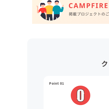
ク
Point 01