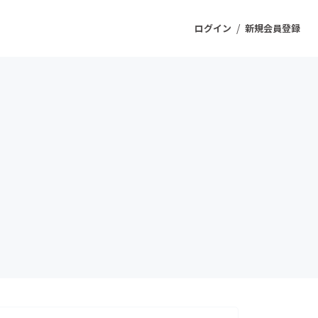
/
ログイン
新規会員登録
ジェクト
もうすぐ公開されます
プロダクト
ファッション
スポーツ
ケア
ソーシャルグッド