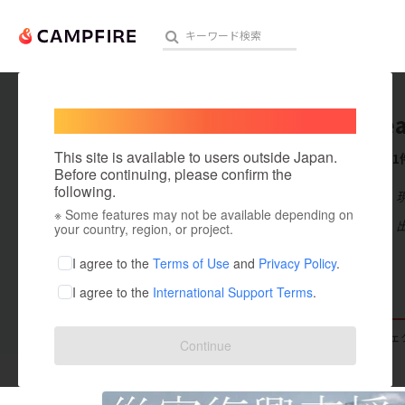
Welcome,
International users
One_hea
人気のプロジェクト
注目のリ
This site is available to users outside Japan.
これまでに1
Before continuing, please confirm the
following.
在住国：日本
※ Some features may not be available depending on
アート・写真
出身国：日本
your country, region, or project.
テクノロジー・ガジェット
I agree to the
Terms of Use
and
Privacy Policy
.
I agree to the
International Support Terms
.
映像・映画
ビジネス・起業
支援した
プロジェクト
0
投稿した
プロジェ
Continue
まちづくり・地域活性化