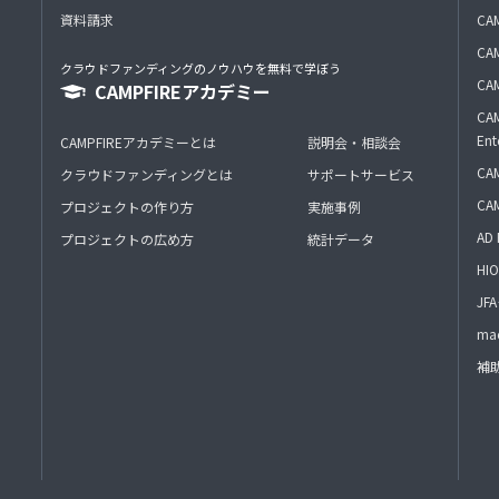
資料請求
CA
CAM
クラウドファンディングのノウハウを無料で学ぼう
CAM
CAMPFIREアカデミー
CAM
Ent
CAMPFIREアカデミーとは
説明会・相談会
CAM
クラウドファンディングとは
サポートサービス
CA
プロジェクトの作り方
実施事例
AD 
プロジェクトの広め方
統計データ
HIO
J
mac
補