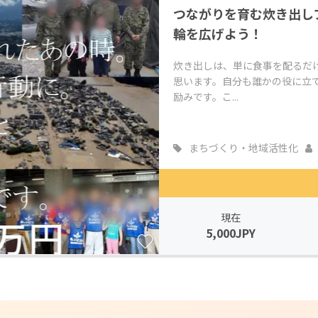
つながりを育む炊き出し
CAMPFIRE for Social Good
CAMPFIRE Creation
輪を広げよう！
CAMPFIREふるさと納税
machi-ya
コミュニティ
炊き出しは、単に食事を配るだ
思います。自分も誰かの役に立
励みです。こ...
まちづくり・地域活性化
現在
5,000JPY