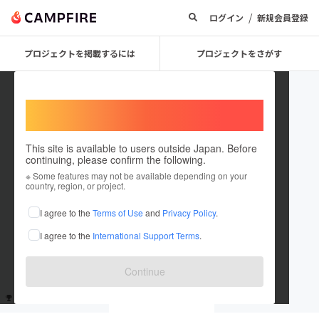
/
ログイン
新規会員登録
プロジェクトを掲載するには
プロジェクトをさがす
Welcome,
International users
This site is available to users outside Japan. Before
continuing, please confirm the following.
Osamu Suzumura
※ Some features may not be available depending on your
country, region, or project.
これまでに13回支援しています
I agree to the
Terms of Use
and
Privacy Policy
.
在住国：日本
現在地：愛知県
I agree to the
International Support Terms
.
出身国：日本
出身地：愛知県
Continue
支援した
プロジェクト
投稿した
プロジェクト
13
0