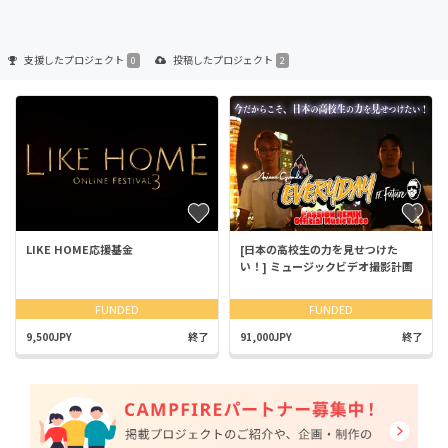
支援した
プロジェクト
投稿した
プロジェクト
0
2
LIKE HOME応援基金
[日本の高校生の力を見せつけた
い！] ミュージックビデオ撮影計画
FUNDED
FUNDED
9,500JPY
終了
91,000JPY
終了