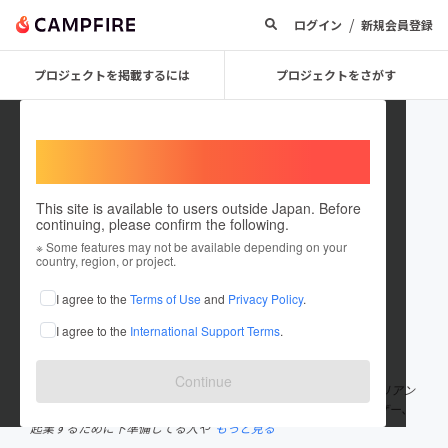
/
ログイン
新規会員登録
プロジェクトを掲載するには
プロジェクトをさがす
Welcome,
International users
This site is available to users outside Japan. Before
continuing, please confirm the following.
PASSION MUSIC
※ Some features may not be available depending on your
country, region, or project.
プロジェクトオーナー
I agree to the
Terms of Use
and
Privacy Policy
.
これまでに2件のプロジェクトを投稿しています
I agree to the
International Support Terms
.
在住国：日本
現在地：兵庫県
出身国：日本
出身地：東京都
Continue
高校三年生です。アメリカ留学(2020, 1-6)🇺🇸🗽 学生、一流イタリアン
レストランアルバイト、アーティスト、DJ、イベントオーガナイザー、
起業するために下準備してる人や
もっと見る