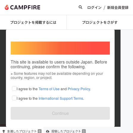
/
ログイン
新規会員登録
プロジェクトを掲載するには
プロジェクトをさがす
Welcome,
International users
This site is available to users outside Japan. Before
continuing, please confirm the following.
PHOTOM
※ Some features may not be available depending on your
country, region, or project.
プロジェクトオーナー
I agree to the
Terms of Use
and
Privacy Policy
.
これまでに1件のプロジェクトを投稿しています
I agree to the
International Support Terms
.
在住国：未設定
出身国：未設定
Continue
支援した
プロジェクト
投稿した
プロジェクト
0
1