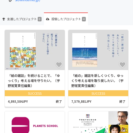
支援した
プロジェクト
投稿した
プロジェクト
0
4
「紙の雑誌」を続けることで、「ゆ
「紙の」雑誌を新しくつくり、ゆっ
っくり」考える場を守りたい。（宇
くり考える場を取り戻したい。（宇
野常寛責任編集）
野常寛責任編集）
SUCCESS
SUCCESS
4,893,584JPY
終了
7,579,881JPY
終了