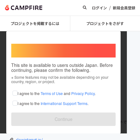
/
ログイン
新規会員登録
プロジェクトを掲載するには
プロジェクトをさがす
Welcome,
International users
This site is available to users outside Japan. Before
continuing, please confirm the following.
PLANETS
※ Some features may not be available depending on your
country, region, or project.
プロジェクトオーナー
I agree to the
Terms of Use
and
Privacy Policy
.
これまでに4件のプロジェクトを投稿しています
I agree to the
International Support Terms
.
在住国：日本
現在地：東京都
出身国：日本
出身地：東京都
Continue
評論家・宇野常寛主宰の企画ユニット「PLANETS」公式アカウントで
す。
slowinternet.jp/