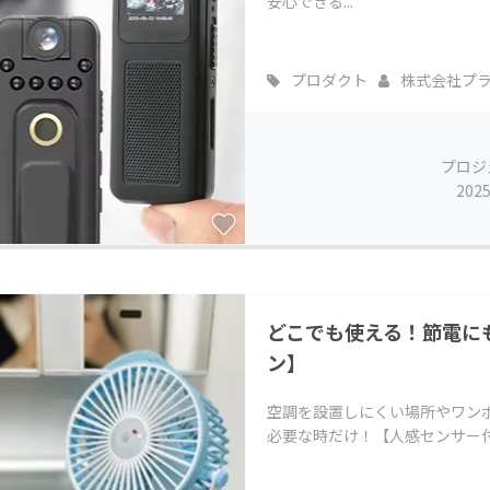
安心できる...
プロダクト
株式会社プ
プロジ
202
どこでも使える！節電に
ン】
空調を設置しにくい場所やワン
必要な時だけ！【人感センサー