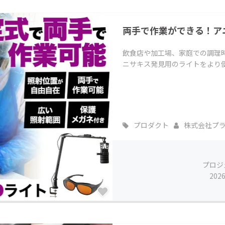
CAMPFIRE for Social Good
CAMPFIRE Creation
両手で作業ができる！アニ
CAMPFIREふるさと納税
machi-ya
コミュニティ
飲食店や加工場、家庭での調理
ニサキス発見用のライトをより
プロダクト
株式会社プ
プロジ
202