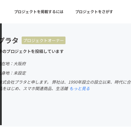
プロジェクトを掲載するには
プロジェクトをさがす
プラタ
プロジェクトオーナー
ターン
注目の新着プロジェクト
募集終了が近いプロ
件のプロジェクトを投稿しています
現在地：大阪府
音楽
舞台・パフォーマンス
出身地：未設定
株式会社プラタと申します。 弊社は、1990年設立の設立以来、時代に
ゲーム・サービス開発
フード・飲食店
品をはじめ、スマホ関連商品、生活雑
もっと見る
書籍・雑誌出版
アニメ・漫画
チャレンジ
ビューティー・ヘルス