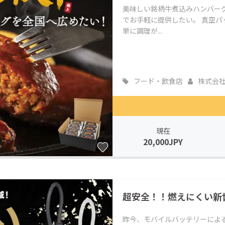
美味しい銘柄牛煮込みハンバー
でお手軽に提供したい。 真空
単に調理が...
フード・飲食店
株式会
現在
20,000JPY
超安全！！燃えにくい新
昨今、モバイルバッテリーによ