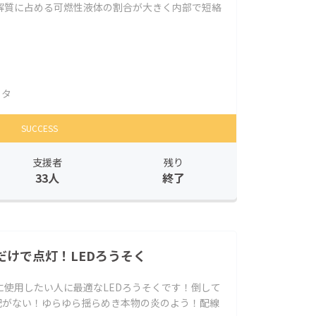
解質に占める可燃性液体の割合が大きく内部で短絡
ラタ
SUCCESS
支援者
残り
33人
終了
だけで点灯！LEDろうそく
に使用したい人に最適なLEDろうそくです！倒して
配がない！ゆらゆら揺らめき本物の炎のよう！配線