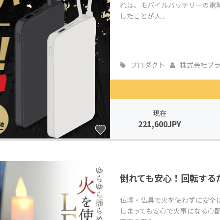
れは、モバイルバッテリーの電
したことが大...
プロダクト
株式会社プ
現在
221,600JPY
倒れても安心！回転する
仏壇・仏具で火を使わずに安全
しまっても安心で火事になる心