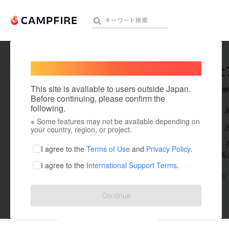
Welcome,
International users
株式会社
人気のプロジェクト
注目のリ
This site is available to users outside Japan.
これまでに9
Before continuing, please confirm the
following.
在住国：日本
※ Some features may not be available depending on
アート・写真
出身国：日本
your country, region, or project.
はじめまして、
テクノロジー・ガジェット
I agree to the
Terms of Use
and
Privacy Policy
.
社オリジナル製
I agree to the
International Support Terms
.
映像・映画
plata.co.jp/
ビジネス・起業
Continue
まちづくり・地域活性化
投稿した
プロジェクト
9