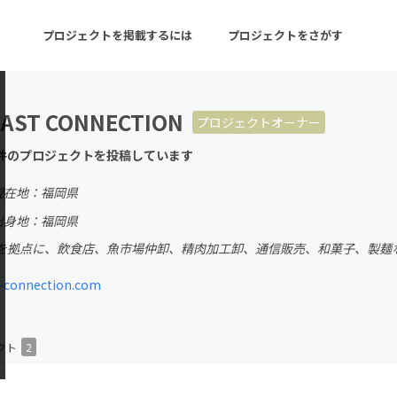
プロジェクトを掲載するには
プロジェクトをさがす
AST CONNECTION
プロジェクトオーナー
ターン
注目の新着プロジェクト
募集終了が近いプロ
件のプロジェクトを投稿しています
現在地：福岡県
音楽
舞台・パフォーマンス
出身地：福岡県
を拠点に、飲食店、魚市場仲卸、精肉加工卸、通信販売、和菓子、製麺
ゲーム・サービス開発
フード・飲食店
-connection.com
書籍・雑誌出版
アニメ・漫画
チャレンジ
ビューティー・ヘルス
クト
2