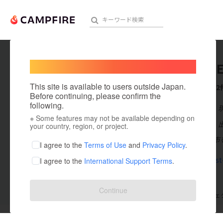
Welcome,
International users
POWER E
人気のプロジェクト
注目のリ
This site is available to users outside Japan.
これまでに2
Before continuing, please confirm the
following.
在住国：日本
※ Some features may not be available depending on
アート・写真
出身国：日本
your country, region, or project.
福岡県久留米市
テクノロジー・ガジェット
I agree to the
Terms of Use
and
Privacy Policy
.
power-east
I agree to the
International Support Terms
.
映像・映画
ビジネス・起業
Continue
支援した
プロジェクト
0
投稿した
プロジェ
まちづくり・地域活性化