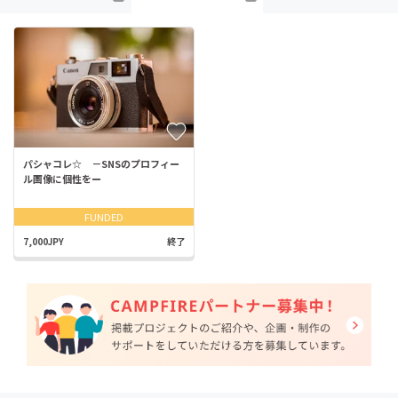
パシャコレ☆ －SNSのプロフィー
ル画像に個性をー
FUNDED
7,000JPY
終了