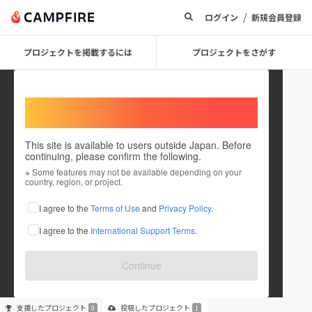
/
ログイン
新規会員登録
プロジェクトを掲載するには
プロジェクトをさがす
Welcome,
International users
This site is available to users outside Japan. Before
continuing, please confirm the following.
PROJECT TAKUMI
※ Some features may not be available depending on your
country, region, or project.
プロジェクトオーナー
I agree to the
Terms of Use
and
Privacy Policy
.
これまでに1件のプロジェクトを投稿しています
I agree to the
International Support Terms
.
在住国：未設定
出身国：未設定
Continue
支援した
プロジェクト
投稿した
プロジェクト
0
1