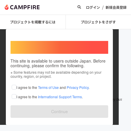
/
ログイン
新規会員登録
プロジェクトを掲載するには
プロジェクトをさがす
Welcome,
International users
This site is available to users outside Japan. Before
continuing, please confirm the following.
Palletflow
※ Some features may not be available depending on your
country, region, or project.
在住国：日本
現在地：未設定
I agree to the
Terms of Use
and
Privacy Policy
.
出身国：日本
出身地：未設定
I agree to the
International Support Terms
.
Pallets Flow is a liquidation marketplace built to simplify the way bus
inesses source inve
もっと見る
Continue
palletsflow.com/
palletsflow.com/product/bulk-sneakers...