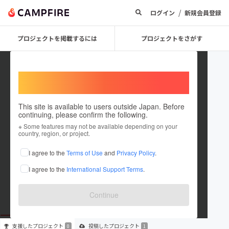
/
ログイン
新規会員登録
プロジェクトを掲載するには
プロジェクトをさがす
Welcome,
International users
This site is available to users outside Japan. Before
continuing, please confirm the following.
Papalina
※ Some features may not be available depending on your
country, region, or project.
プロジェクトオーナー
I agree to the
Terms of Use
and
Privacy Policy
.
これまでに1件のプロジェクトを投稿しています
I agree to the
International Support Terms
.
在住国：日本
現在地：東京都
出身国：日本
出身地：東京都
Continue
支援した
プロジェクト
投稿した
プロジェクト
0
1