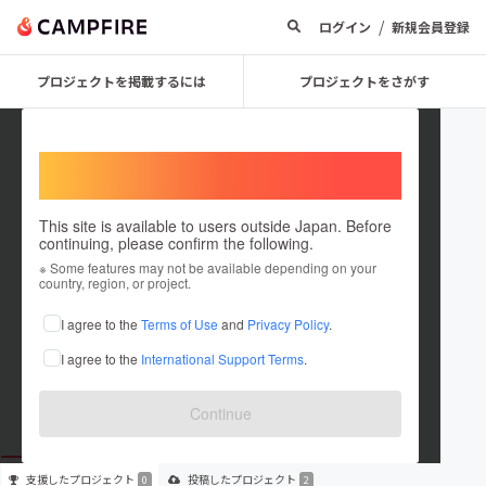
/
ログイン
新規会員登録
プロジェクトを掲載するには
プロジェクトをさがす
Welcome,
International users
This site is available to users outside Japan. Before
continuing, please confirm the following.
Performer_show
※ Some features may not be available depending on your
country, region, or project.
プロジェクトオーナー
I agree to the
Terms of Use
and
Privacy Policy
.
これまでに2件のプロジェクトを投稿しています
I agree to the
International Support Terms
.
在住国：未設定
出身国：未設定
Continue
支援した
プロジェクト
投稿した
プロジェクト
0
2