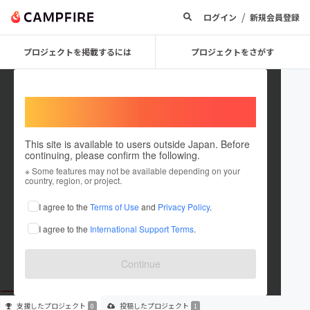
/
ログイン
新規会員登録
プロジェクトを掲載するには
プロジェクトをさがす
Welcome,
International users
This site is available to users outside Japan. Before
continuing, please confirm the following.
Pianooo
※ Some features may not be available depending on your
country, region, or project.
プロジェクトオーナー
I agree to the
Terms of Use
and
Privacy Policy
.
これまでに1件のプロジェクトを投稿しています
I agree to the
International Support Terms
.
在住国：未設定
出身国：未設定
Continue
支援した
プロジェクト
投稿した
プロジェクト
0
1