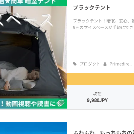
ブラックテント
ブラックテント！暗眠、安心、斬
9％のマイスペースが手軽にでき
プロダクト
Primedire...
現在
9,980JPY
ふわふわ、もっちもちの