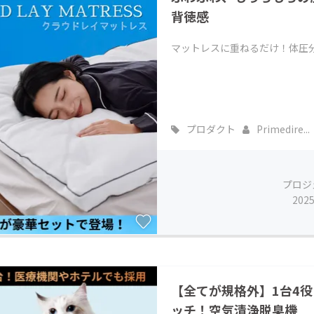
背徳感
マットレスに重ねるだけ！体圧
プロダクト
Primedire...
プロジ
202
【全てが規格外】1台4役
ッチ！空気清浄脱臭機