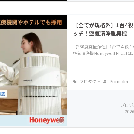
【全てが規格外】1台4役
ッチ！空気清浄脱臭機
【360度究極浄化】1台で４役
空気清浄機Honeywell H-C
プロダクト
Primedire...
プロジ
202