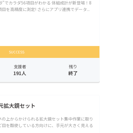
数秒"でカラダ56項目がわかる 体組成計が新登場！8
目を高精度に測定! さらにアプリ連携でデータ...
SUCCESS
支援者
残り
191人
終了
元拡大鏡セット
ネの上からかけられる拡大鏡セット集中作業に取り
ど目を酷使している方向けに、手元が大きく見える