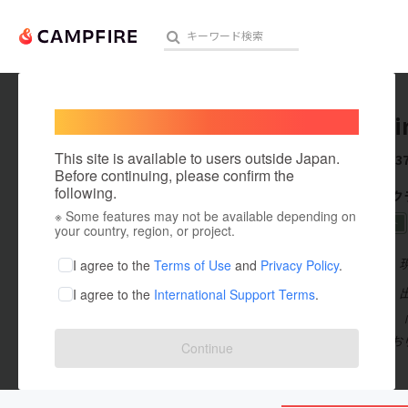
Welcome,
International users
Primedi
人気のプロジェクト
注目のリ
This site is available to users outside Japan.
これまでに3
Before continuing, please confirm the
following.
CAMPFIR
※ Some features may not be available depending on
アート・写真
2024.4 ノミネート
your country, region, or project.
テクノロジー・ガジェット
在住国：日本
I agree to the
Terms of Use
and
Privacy Policy
.
出身国：日本
I agree to the
International Support Terms
.
映像・映画
2014年設立
ビジネス・起業
をご紹介してお
Continue
まちづくり・地域活性化