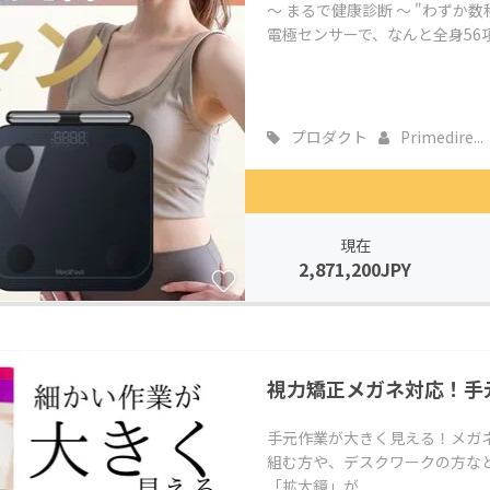
～ まるで健康診断 ～ "わずか
電極センサーで、なんと全身56項
プロダクト
Primedire...
現在
2,871,200JPY
視力矯正メガネ対応！手
手元作業が大きく見える！メガ
組む方や、デスクワークの方な
「拡大鏡」が...