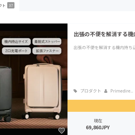
クト
37
CAMPFIRE for Social Good
CAMPFIRE Creation
CAMPFIREふるさと納税
machi-ya
コミュニティ
出張の不便を解消する機
出張の不便を解消する機内持ち
プロダクト
Primedire...
現在
69,860JPY