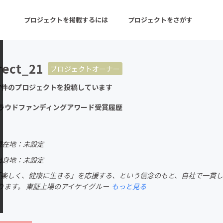
プロジェクトを掲載するには
プロジェクトをさがす
rect_21
プロジェクトオーナー
ターン
注目の新着プロジェクト
募集終了が近いプロ
7件のプロジェクトを投稿しています
Eクラウドファンディングアワード受賞履歴
音楽
舞台・パフォーマンス
ゲーム・サービス開発
フード・飲食店
現在地：未設定
出身地：未設定
書籍・雑誌出版
アニメ・漫画
。 「楽しく、健康に生きる」を応援する、という信念のもと、自社で一貫
チャレンジ
ビューティー・ヘルス
ります。 東証上場のアイケイグルー
もっと見る