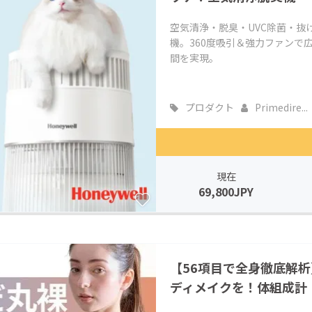
空気清浄・脱臭・UVC除菌・抜
機。360度吸引＆強力ファンで
間を実現。
プロダクト
Primedire...
現在
69,800JPY
【56項目で全身徹底解
ディメイクを！体組成計