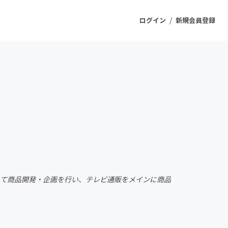
/
ログイン
新規会員登録
ジェクト
もうすぐ公開されます
プロダクト
ファッション
スポーツ
して商品開発・企画を行い、テレビ通販をメインに商品
ケア
ソーシャルグッド