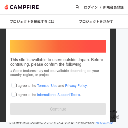
/
ログイン
新規会員登録
プロジェクトを掲載するには
プロジェクトをさがす
Welcome,
International users
This site is available to users outside Japan. Before
continuing, please confirm the following.
Private Rooms Only
※ Some features may not be available depending on your
country, region, or project.
プロジェクトオーナー
I agree to the
Terms of Use
and
Privacy Policy
.
これまでに3件のプロジェクトを投稿しています
I agree to the
International Support Terms
.
在住国：日本
現在地：福岡県
出身国：日本
出身地：未設定
Continue
私たちは、福岡県を拠点としたメンズ完全個室、完全会員制ビューティ
ーケアサロンを計画しています。 活気あふれる福岡の地で、多くの男性
が仕事や生活の合間にリフレッシュできる「男性が自分
もっと見る