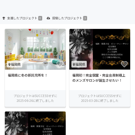
支援した
プロジェクト
投稿した
プロジェクト
0
3
福岡県
福岡県
福岡県に冬の新託児所を！
福岡初！完全個室・完全会員制極上
のメンズサロンが誕生させたい！
プロジェクトはSUCCESSせずに
プロジェクトはSUCCESSせずに
2025-06-26に終了しました
2025-03-28に終了しました