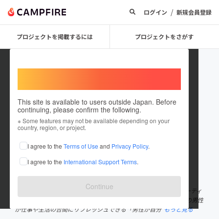
/
ログイン
新規会員登録
プロジェクトを掲載するには
プロジェクトをさがす
Welcome,
International users
This site is available to users outside Japan. Before
continuing, please confirm the following.
Private Rooms Only
※ Some features may not be available depending on your
country, region, or project.
プロジェクトオーナー
I agree to the
Terms of Use
and
Privacy Policy
.
これまでに3件のプロジェクトを投稿しています
I agree to the
International Support Terms
.
在住国：日本
現在地：福岡県
出身国：日本
出身地：未設定
Continue
私たちは、福岡県を拠点としたメンズ完全個室、完全会員制ビューティ
ーケアサロンを計画しています。 活気あふれる福岡の地で、多くの男性
が仕事や生活の合間にリフレッシュできる「男性が自分
もっと見る