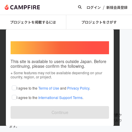
/
ログイン
新規会員登録
プロジェクトを掲載するには
プロジェクトをさがす
Welcome,
International users
This site is available to users outside Japan. Before
continuing, please confirm the following.
QTnet_esports
※ Some features may not be available depending on your
country, region, or project.
プロジェクトオーナー
I agree to the
Terms of Use
and
Privacy Policy
.
これまでに1件のプロジェクトを投稿しています
I agree to the
International Support Terms
.
在住国：日本
現在地：福岡県
出身国：日本
出身地：福岡県
Continue
私たち株式会社QTnetは、九州の地で、地域のみなさまの暮らしが豊か
に、光り輝くようさまざまな情報通信サービスの提供に取り組んでおり
ます。