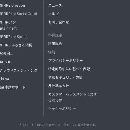
PFIRE Creation
ニュース
PFIRE for Social Good
ヘルプ
PFIRE for
お問い合わせ
ertainment
各種規定
PFIRE for Sports
利用規約
MPFIRE ふるさと納税
細則
FOR ALL
プライバシーポリシー
KOSHI
特定商取引法に基づく表記
FAクラウドファンディング
情報セキュリティ方針
hi-ya
反社基本方針
助金申請サポート
カスタマーハラスメントに対す
る考え方
クッキーポリシー
「QRコード」は株式会社デンソーウェーブの登録商標です。