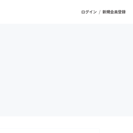
/
ログイン
新規会員登録
ジェクト
もうすぐ公開されます
プロダクト
ファッション
スポーツ
ケア
ソーシャルグッド