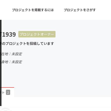
プロジェクトを掲載するには
プロジェクトをさがす
T1939
プロジェクトオーナー
ターン
注目の新着プロジェクト
募集終了が近いプロ
件のプロジェクトを投稿しています
現在地：未設定
音楽
舞台・パフォーマンス
出身地：未設定
ゲーム・サービス開発
フード・飲食店
書籍・雑誌出版
アニメ・漫画
チャレンジ
ビューティー・ヘルス
クト
2