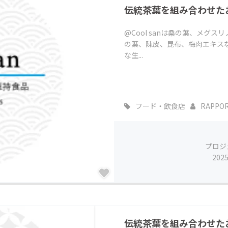
伝統茶葉を組み合わせた
CAMPFIRE for Social Good
CAMPFIRE Creation
CAMPFIREふるさと納税
machi-ya
コミュニティ
@Cool sanは桑の葉、メグ
の葉、陳皮、昆布、梅肉エキス
な生...
フード・飲食店
RAPPOR
プロジ
202
伝統茶葉を組み合わせた