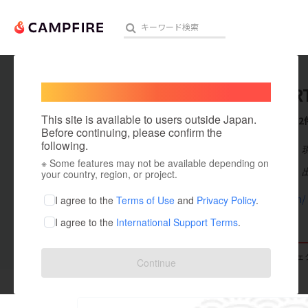
Welcome,
International users
RAPPOR
人気のプロジェクト
注目のリ
This site is available to users outside Japan.
これまでに2
Before continuing, please confirm the
following.
在住国：日本
※ Some features may not be available depending on
アート・写真
出身国：日本
your country, region, or project.
テクノロジー・ガジェット
asotk.com/
I agree to the
Terms of Use
and
Privacy Policy
.
I agree to the
International Support Terms
.
映像・映画
ビジネス・起業
支援した
プロジェクト
0
投稿した
プロジェ
Continue
まちづくり・地域活性化