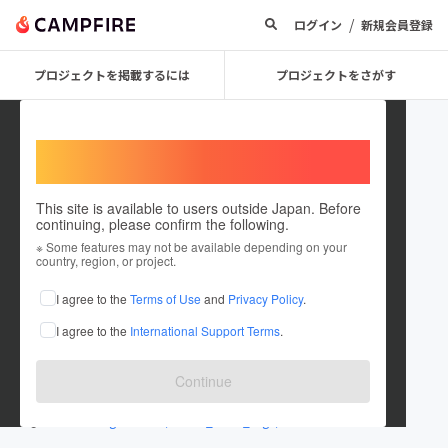
/
ログイン
新規会員登録
プロジェクトを掲載するには
プロジェクトをさがす
Welcome,
International users
This site is available to users outside Japan. Before
continuing, please confirm the following.
REVIVAL SAGA
※ Some features may not be available depending on your
country, region, or project.
プロジェクトオーナー
I agree to the
Terms of Use
and
Privacy Policy
.
これまでに1件のプロジェクトを投稿しています
I agree to the
International Support Terms
.
在住国：日本
現在地：佐賀県
出身国：日本
出身地：佐賀県
Continue
www.instagram.com/revival.jr/
www.instagram.com/revival_futsal_saga/