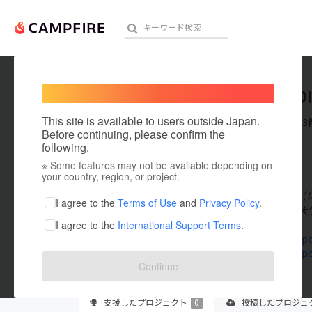
Welcome,
International users
REVOPO
人気のプロジェクト
注目のリ
This site is available to users outside Japan.
これまでに3
Before continuing, please confirm the
following.
在住国：香港
※ Some features may not be available depending on
アート・写真
出身国：香港
your country, region, or project.
Revopoin
テクノロジー・ガジェット
I agree to the
Terms of Use
and
Privacy Policy
.
は、香港理工大学
I agree to the
International Support Terms
.
映像・映画
www.revopo
www.revopo
ビジネス・起業
Continue
まちづくり・地域活性化
支援した
プロジェクト
0
投稿した
プロジェ