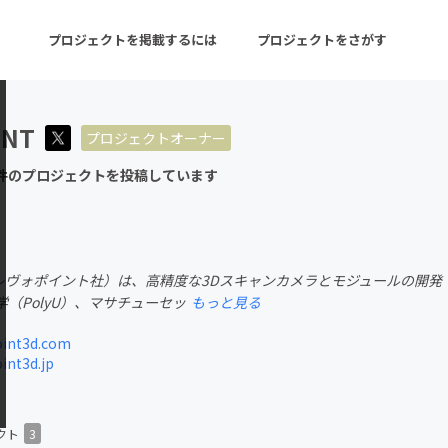
プロジェクトを掲載するには
プロジェクトをさがす
INT
プロジェクトオーナー
ターン
注目の新着プロジェクト
募集終了が近いプロ
件のプロジェクトを投稿しています
音楽
舞台・パフォーマンス
t社（レヴォポイント社）は、高精度な3Dスキャンカメラとモジュールの
ゲーム・サービス開発
フード・飲食店
（PolyU）、マサチューセッ
もっと見る
書籍・雑誌出版
アニメ・漫画
int3d.com
int3d.jp
チャレンジ
ビューティー・ヘルス
クト
3