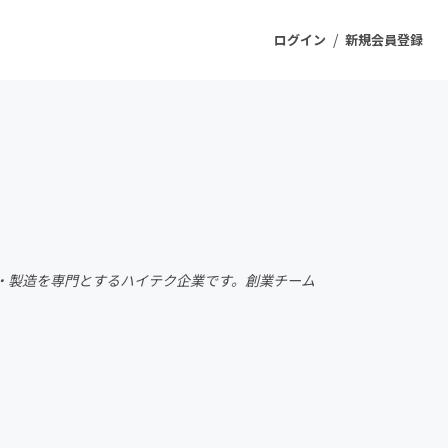
/
ログイン
新規会員登録
ジェクト
もうすぐ公開されます
プロダクト
開発・製造を専門とするハイテク企業です。創業チーム
ファッション
スポーツ
ケア
ソーシャルグッド