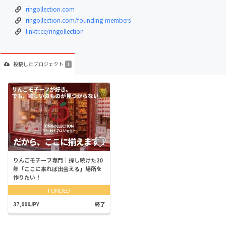
ringollection.com
ringollection.com/founding-members
linktr.ee/ringollection
投稿した
プロジェクト
1
りんごモチーフ専門｜探し続けた20
年「ここに来れば出会える」場所を
作りたい！
FUNDED
37,000JPY
終了