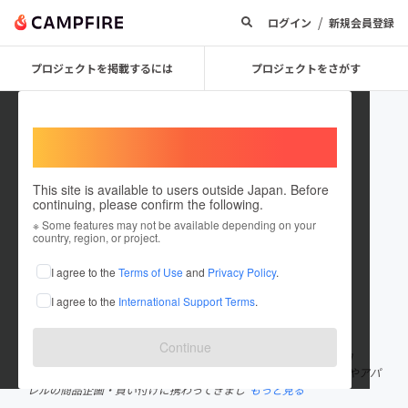
/
ログイン
新規会員登録
プロジェクトを掲載するには
プロジェクトをさがす
Welcome,
International users
This site is available to users outside Japan. Before
continuing, please confirm the following.
RINGOLLECTION
※ Some features may not be available depending on your
country, region, or project.
プロジェクトオーナー
I agree to the
Terms of Use
and
Privacy Policy
.
これまでに1件のプロジェクトを投稿しています
I agree to the
International Support Terms
.
在住国：日本
現在地：未設定
出身国：日本
出身地：未設定
Continue
りんごモチーフ専門ブランド「RINGOLLECTION（リンゴレクショ
ン）」代表。 10年以上にわたり、ファッション業界でジュエリーやアパ
レルの商品企画・買い付けに携わってきまし
もっと見る