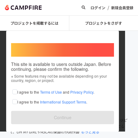
/
ログイン
新規会員登録
プロジェクトを掲載するには
プロジェクトをさがす
Welcome,
International users
This site is available to users outside Japan. Before
continuing, please confirm the following.
RIN_Gemie
※ Some features may not be available depending on your
country, region, or project.
プロジェクトオーナー
I agree to the
Terms of Use
and
Privacy Policy
.
これまでに1回支援して7件のプロジェクトを投稿しています
I agree to the
International Support Terms
.
在住国：日本
現在地：愛媛県
出身国：日本
出身地：愛媛県
Continue
愛媛県松山市出身のシンガーソングライター。 3か国語を操るフィリピ
ンと日本のハーフで、国内・海外問わずの音楽活動を展開。 作家とし
て、OH MY GIRLやASCAの楽曲の作詞作曲
もっと見る