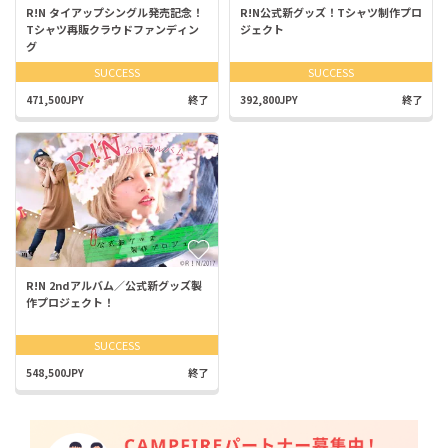
R!N タイアップシングル発売記念！
R!N公式新グッズ！Tシャツ制作プロ
Tシャツ再販クラウドファンディン
ジェクト
グ
SUCCESS
SUCCESS
471,500JPY
終了
392,800JPY
終了
R!N 2ndアルバム／公式新グッズ製
作プロジェクト！
SUCCESS
548,500JPY
終了