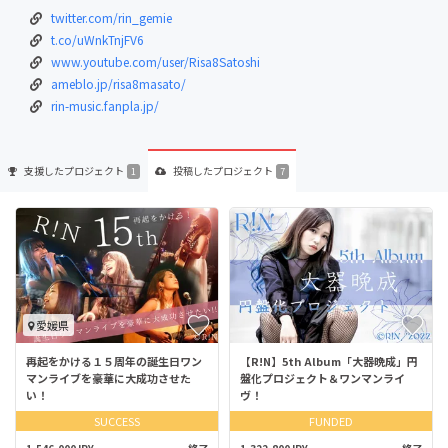
twitter.com/rin_gemie
t.co/uWnkTnjFV6
www.youtube.com/user/Risa8Satoshi
ameblo.jp/risa8masato/
rin-music.fanpla.jp/
支援した
プロジェクト
投稿した
プロジェクト
1
7
愛媛県
再起をかける１５周年の誕生日ワン
【R!N】5th Album「大器晩成」円
マンライブを豪華に大成功させた
盤化プロジェクト＆ワンマンライ
い！
ヴ！
SUCCESS
FUNDED