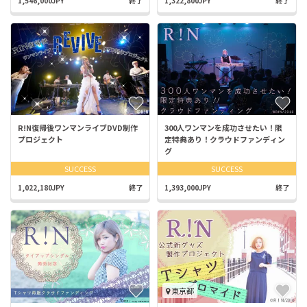
1,546,000JPY
終了
1,322,800JPY
終了
R!N復帰後ワンマンライブDVD制作
300人ワンマンを成功させたい！限
プロジェクト
定特典あり！クラウドファンディン
グ
SUCCESS
SUCCESS
1,022,180JPY
終了
1,393,000JPY
終了
東京都