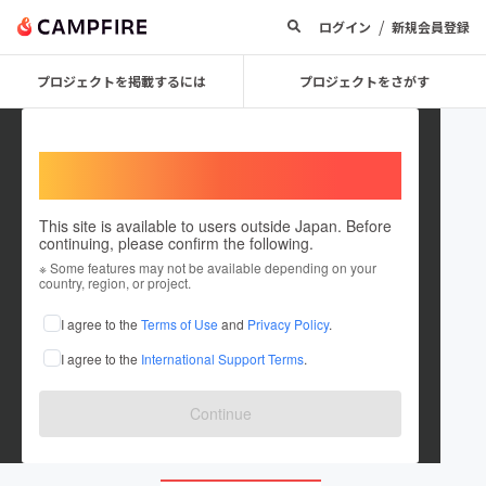
/
ログイン
新規会員登録
プロジェクトを掲載するには
プロジェクトをさがす
Welcome,
International users
This site is available to users outside Japan. Before
continuing, please confirm the following.
ROG_ENT
※ Some features may not be available depending on your
country, region, or project.
プロジェクトオーナー
I agree to the
Terms of Use
and
Privacy Policy
.
これまでに4件のプロジェクトを投稿しています
I agree to the
International Support Terms
.
在住国：日本
現在地：北海道
出身国：日本
出身地：北海道
Continue
rog-entertainment.com