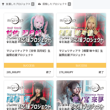
支援した
プロジェクト
投稿した
プロジェクト
0
4
北海道
北海道
マジョリティアラ【甘依 羽月妃】生
マジョリティアラ【楪葉 琳々佳】生
誕祭応援プロジェクト
誕祭応援プロジェクト
SUCCESS
SUCCESS
205,000JPY
終了
270,000JPY
終了
北海道
北海道