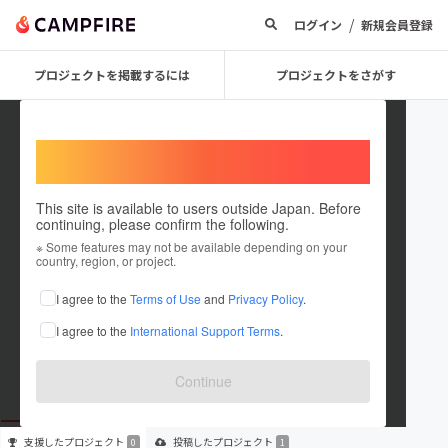
/
ログイン
新規会員登録
プロジェクトを掲載するには
プロジェクトをさがす
Welcome,
International users
This site is available to users outside Japan. Before
continuing, please confirm the following.
RYOTA112619
※ Some features may not be available depending on your
country, region, or project.
プロジェクトオーナー
I agree to the
Terms of Use
and
Privacy Policy
.
これまでに1件のプロジェクトを投稿しています
I agree to the
International Support Terms
.
在住国：未設定
出身国：未設定
Continue
支援した
プロジェクト
投稿した
プロジェクト
0
1