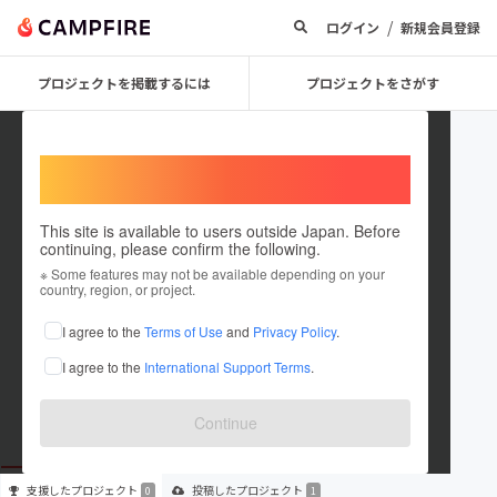
/
ログイン
新規会員登録
プロジェクトを掲載するには
プロジェクトをさがす
Welcome,
International users
This site is available to users outside Japan. Before
continuing, please confirm the following.
Rea_04
※ Some features may not be available depending on your
country, region, or project.
プロジェクトオーナー
I agree to the
Terms of Use
and
Privacy Policy
.
これまでに1件のプロジェクトを投稿しています
I agree to the
International Support Terms
.
在住国：日本
現在地：栃木県
出身国：日本
出身地：未設定
Continue
支援した
プロジェクト
投稿した
プロジェクト
0
1