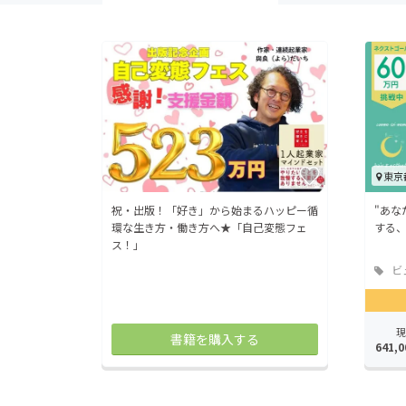
東京
祝・出版！「好き」から始まるハッピー循
"あな
環な生き方・働き方へ★「自己変態フェ
する
ス！」
ビ
ヘル
現
書籍を購入する
641,0