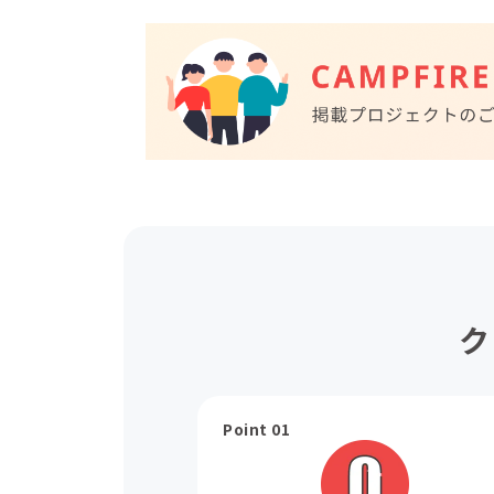
ク
Point 01