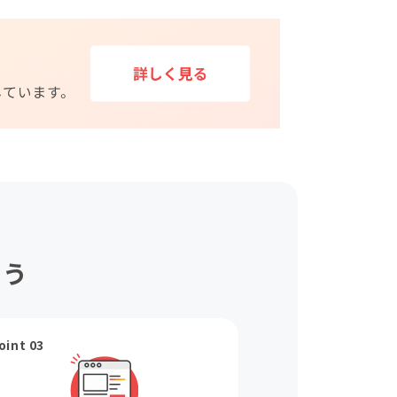
ょう
oint 03