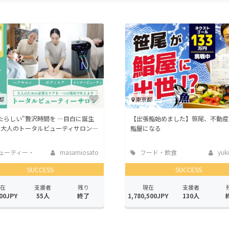
CAMPFIRE for Social Good
CAMPFIRE Creation
CAMPFIREふるさと納税
machi-ya
コミュニティ
都
東京都
たらしい"贅沢時間を ―目白に誕生
【出張鮨始めました】笹尾、不動産
、大人のトータルビューティサロン―
鮨屋になる
ューティー・
masamiosato
フード・飲食
yuki
スケア
店
SUCCESS
SUCCESS
在
支援者
残り
現在
支援者
00JPY
55人
終了
1,780,500JPY
130人