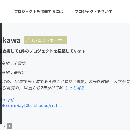
プロジェクトを掲載するには
プロジェクトをさがす
Oikawa
プロジェクトオーナー
ターン
注目の新着プロジェクト
募集終了が近いプロ
回支援して1件のプロジェクトを投稿しています
現在地：未設定
音楽
舞台・パフォーマンス
出身地：未設定
をはじめ、12 歳で最上位である修士となり「香蘭」の号を取得。 大学
ゲーム・サービス開発
フード・飲食店
び目覚め、34 歳から2年かけて師
もっと見る
書籍・雑誌出版
アニメ・漫画
.tokyo/
k.com/Ray1000.Shodou/?ref=...
チャレンジ
ビューティー・ヘルス
クト
1