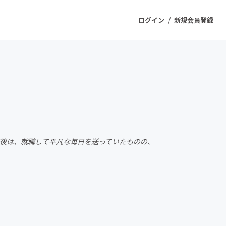
/
ログイン
新規会員登録
ジェクト
もうすぐ公開されます
プロダクト
卒業後は、就職して平凡な毎日を送っていたものの、
ファッション
スポーツ
ケア
ソーシャルグッド