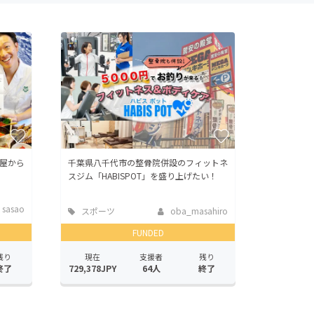
屋から
千葉県八千代市の整骨院併設のフィットネ
スジム「HABISPOT」を盛り上げたい！
 sasao
スポーツ
oba_masahiro
FUNDED
残り
現在
支援者
残り
終了
729,378JPY
64人
終了