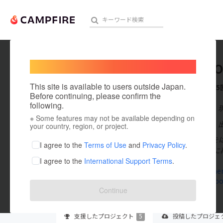
Welcome,
International users
Reisen 
人気のプロジェクト
注目のリ
This site is available to users outside Japan.
これまでに5
Before continuing, please confirm the
following.
在住国：日本
※ Some features may not be available depending on
アート・写真
出身国：日本
your country, region, or project.
5 歳から書道
テクノロジー・ガジェット
I agree to the
Terms of Use
and
Privacy Policy
.
「書」の魅力に再
I agree to the
International Support Terms
.
映像・映画
calligrapher
www.faceboo
ビジネス・起業
Continue
まちづくり・地域活性化
支援した
プロジェクト
5
投稿した
プロジェ