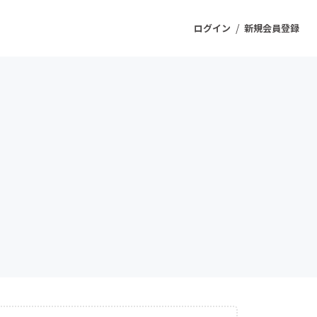
/
ログイン
新規会員登録
ジェクト
もうすぐ公開されます
プロダクト
ファッション
スポーツ
ケア
ソーシャルグッド