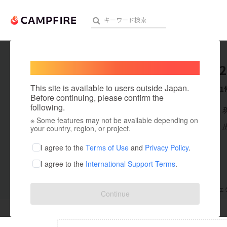
Welcome,
International users
Reiwa_2
人気のプロジェクト
注目のリ
This site is available to users outside Japan.
これまでに1
Before continuing, please confirm the
following.
在住国：日本
※ Some features may not be available depending on
アート・写真
出身国：日本
your country, region, or project.
テクノロジー・ガジェット
I agree to the
Terms of Use
and
Privacy Policy
.
I agree to the
International Support Terms
.
映像・映画
ビジネス・起業
支援した
プロジェクト
0
投稿した
プロジェ
Continue
まちづくり・地域活性化