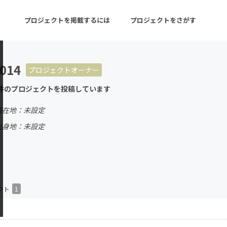
プロジェクトを掲載するには
プロジェクトをさがす
014
プロジェクトオーナー
ターン
注目の新着プロジェクト
募集終了が近いプロ
件のプロジェクトを投稿しています
現在地：未設定
音楽
舞台・パフォーマンス
出身地：未設定
ゲーム・サービス開発
フード・飲食店
書籍・雑誌出版
アニメ・漫画
チャレンジ
ビューティー・ヘルス
クト
1