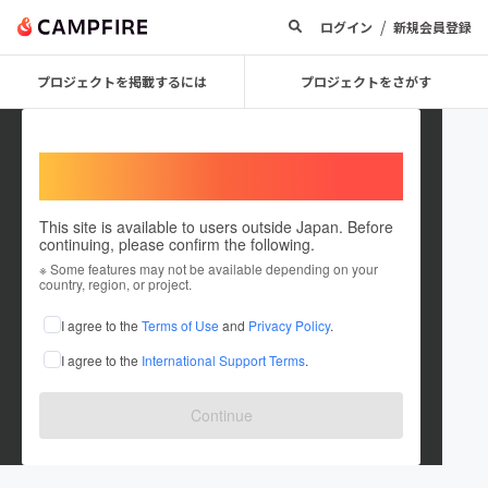
/
ログイン
新規会員登録
プロジェクトを掲載するには
プロジェクトをさがす
Welcome,
International users
This site is available to users outside Japan. Before
continuing, please confirm the following.
Revolta
※ Some features may not be available depending on your
country, region, or project.
プロジェクトオーナー
I agree to the
Terms of Use
and
Privacy Policy
.
これまでに1件のプロジェクトを投稿しています
I agree to the
International Support Terms
.
在住国：日本
現在地：東京都
出身国：日本
出身地：東京都
Continue
くりえみプロデュースのランジェリーブランドRevolta