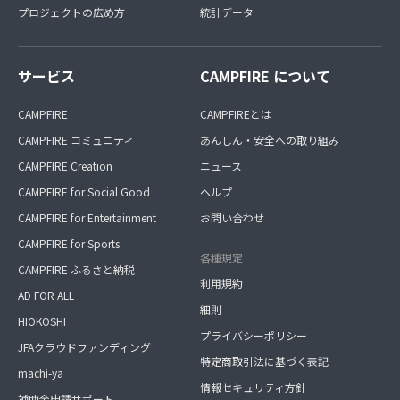
プロジェクトの広め方
統計データ
サービス
CAMPFIRE について
CAMPFIRE
CAMPFIREとは
CAMPFIRE コミュニティ
あんしん・安全への取り組み
CAMPFIRE Creation
ニュース
CAMPFIRE for Social Good
ヘルプ
CAMPFIRE for Entertainment
お問い合わせ
CAMPFIRE for Sports
各種規定
CAMPFIRE ふるさと納税
利用規約
AD FOR ALL
細則
HIOKOSHI
プライバシーポリシー
JFAクラウドファンディング
特定商取引法に基づく表記
machi-ya
情報セキュリティ方針
補助金申請サポート