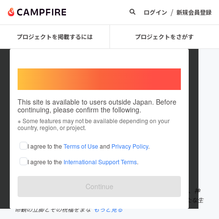
/
ログイン
新規会員登録
プロジェクトを掲載するには
プロジェクトをさがす
Welcome,
International users
This site is available to users outside Japan. Before
continuing, please confirm the following.
RingNe DAO
※ Some features may not be available depending on your
country, region, or project.
プロジェクトオーナー
I agree to the
Terms of Use
and
Privacy Policy
.
これまでに1回支援して1件のプロジェクトを投稿しています
I agree to the
International Support Terms
.
在住国：日本
現在地：神奈川県
出身国：日本
出身地：未設定
Continue
小説『RingNe』の体験作品「RingNe Festival」が 今年から3年間、神
奈川県南足柄市を舞台に始まります。 これは、物理を超えた新たな生
命観の立脚とその祝福をまな
もっと見る