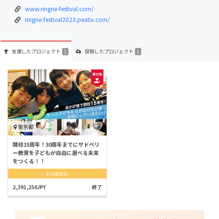
www.ringne-festival.com/
ringne-festival2023.peatix.com/
支援した
プロジェクト
投稿した
プロジェクト
1
1
東京都
開校15周年！30周年までにサドベリ
ー教育を子どもが自由に選べる未来
をつくる！！
FUNDED
2,391,250JPY
終了