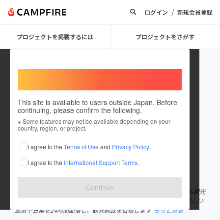
/
ログイン
新規会員登録
プロジェクトを掲載するには
プロジェクトをさがす
Welcome,
International users
This site is available to users outside Japan. Before
continuing, please confirm the following.
Live Camera Project
※ Some features may not be available depending on your
country, region, or project.
プロジェクトオーナー
I agree to the
Terms of Use
and
Privacy Policy
.
これまでに36件のプロジェクトを投稿しています
I agree to the
International Support Terms
.
在住国：日本
現在地：東京都
出身国：日本
出身地：未設定
Continue
ライブカメラを活用し日本、世界のユーザーへPRする事で少しでも観光
誘致として地域住民の方に喜んでいただればと考えております。 美しい
風景や日常を24時間配信し、観光誘致を目指します
もっと見る