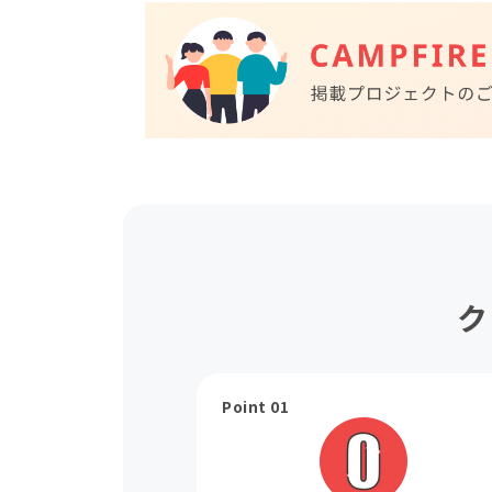
ク
Point 01