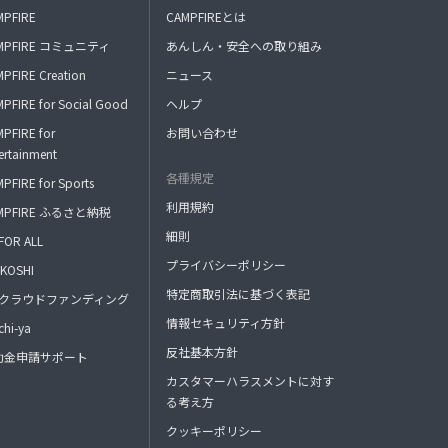
MPFIRE
CAMPFIREとは
MPFIRE コミュニティ
あんしん・安全への取り組み
PFIRE Creation
ニュース
PFIRE for Social Good
ヘルプ
PFIRE for
お問い合わせ
ertainment
各種規定
PFIRE for Sports
利用規約
MPFIRE ふるさと納税
細則
FOR ALL
プライバシーポリシー
KOSHI
特定商取引法に基づく表記
FAクラウドファンディング
情報セキュリティ方針
hi-ya
反社基本方針
助金申請サポート
カスタマーハラスメントに対す
る考え方
クッキーポリシー