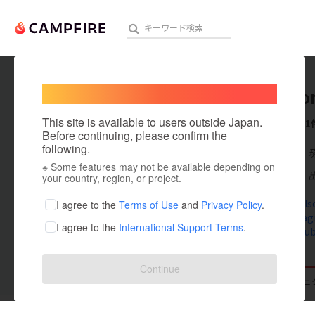
Welcome,
International users
Robins
人気のプロジェクト
注目のリ
This site is available to users outside Japan.
これまでに1
Before continuing, please confirm the
following.
在住国：日本
※ Some features may not be available depending on
アート・写真
出身国：日本
your country, region, or project.
テクノロジー・ガジェット
tohokudelso
I agree to the
Terms of Use
and
Privacy Policy
.
www.instag
I agree to the
International Support Terms
.
映像・映画
www.youtub
ビジネス・起業
Continue
支援した
プロジェクト
0
投稿した
プロジェ
まちづくり・地域活性化