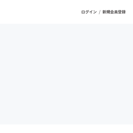
/
ログイン
新規会員登録
ジェクト
もうすぐ公開されます
プロダクト
ファッション
スポーツ
ケア
ソーシャルグッド