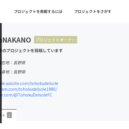
プロジェクトを掲載するには
プロジェクトをさがす
onNAKANO
プロジェクトオーナー
ターン
注目の新着プロジェクト
募集終了が近いプロ
件のプロジェクトを投稿しています
現在地：長野県
音楽
舞台・パフォーマンス
出身地：長野県
ゲーム・サービス開発
フード・飲食店
le.wixsite.com/tohokudelsole
ram.com/tohokudelsole1980/
書籍・雑誌出版
アニメ・漫画
e.com/@TohokuDelsoleFC
チャレンジ
ビューティー・ヘルス
クト
1