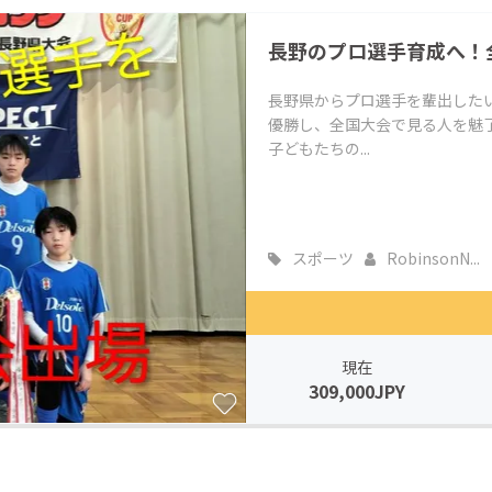
CAMPFIRE for Social Good
CAMPFIRE Creation
長野のプロ選手育成へ！
CAMPFIREふるさと納税
machi-ya
コミュニティ
長野県からプロ選手を輩出した
優勝し、全国大会で見る人を魅
子どもたちの...
スポーツ
RobinsonN...
現在
309,000JPY