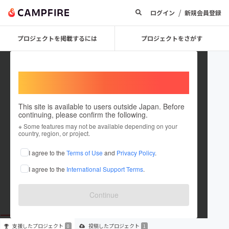
/
ログイン
新規会員登録
プロジェクトを掲載するには
プロジェクトをさがす
Welcome,
International users
This site is available to users outside Japan. Before
continuing, please confirm the following.
RyoFukuoka
※ Some features may not be available depending on your
country, region, or project.
プロジェクトオーナー
I agree to the
Terms of Use
and
Privacy Policy
.
これまでに1件のプロジェクトを投稿しています
I agree to the
International Support Terms
.
在住国：日本
現在地：埼玉県
出身国：日本
出身地：埼玉県
Continue
支援した
プロジェクト
投稿した
プロジェクト
0
1