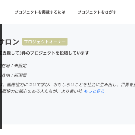
プロジェクトを掲載するには
プロジェクトをさがす
サロン
プロジェクトオーナー
ターン
注目の新着プロジェクト
募集終了が近いプロ
回支援して3件のプロジェクトを投稿しています
現在地：未設定
音楽
舞台・パフォーマンス
出身地：新潟県
は、国際協力について学び、おもしろいことを社会に生み出し、世界を
ゲーム・サービス開発
フード・飲食店
国際協力に関心のある人たちが、より良い社
もっと見る
書籍・雑誌出版
アニメ・漫画
チャレンジ
ビューティー・ヘルス