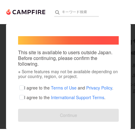
Welcome,
International users
国際協力
人気のプロジェクト
注目のリ
This site is available to users outside Japan.
これまでに6
Before continuing, please confirm the
following.
在住国：日本
※ Some features may not be available depending on
アート・写真
出身国：日本
your country, region, or project.
国際協力サロン
テクノロジー・ガジェット
I agree to the
Terms of Use
and
Privacy Policy
.
ュニティです。
I agree to the
International Support Terms
.
映像・映画
ビジネス・起業
Continue
投稿した
プロジェクト
3
まちづくり・地域活性化