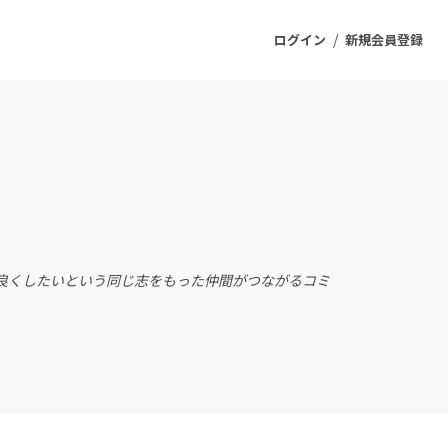
/
ログイン
新規会員登録
ジェクト
もうすぐ公開されます
プロダクト
良くしたいという同じ志をもった仲間がつながるコミ
ファッション
スポーツ
ケア
ソーシャルグッド