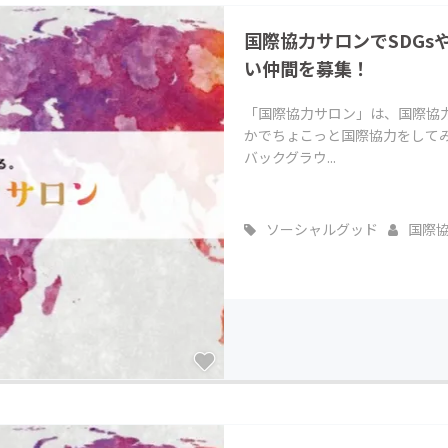
CAMPFIRE for Social Good
CAMPFIRE Creation
国際協力サロンでSDG
CAMPFIREふるさと納税
machi-ya
コミュニティ
い仲間を募集！
「国際協力サロン」は、国際協
かでちょこっと国際協力をして
バックグラウ...
ソーシャルグッド
国際