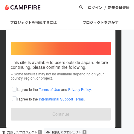
/
ログイン
新規会員登録
プロジェクトを掲載するには
プロジェクトをさがす
Welcome,
International users
This site is available to users outside Japan. Before
continuing, please confirm the following.
Ryuki Hasegawa
※ Some features may not be available depending on your
country, region, or project.
プロジェクトオーナー
I agree to the
Terms of Use
and
Privacy Policy
.
これまでに1件のプロジェクトを投稿しています
I agree to the
International Support Terms
.
在住国：日本
現在地：千葉県
出身国：日本
出身地：千葉県
Continue
支援した
プロジェクト
投稿した
プロジェクト
0
1