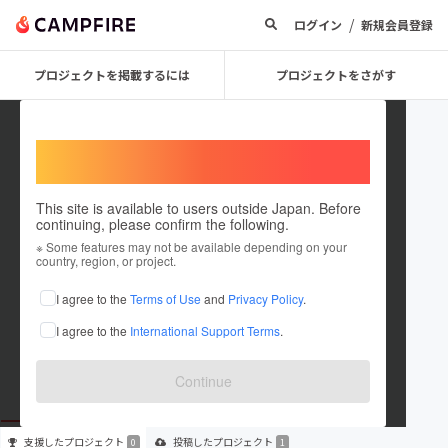
/
ログイン
新規会員登録
プロジェクトを掲載するには
プロジェクトをさがす
Welcome,
International users
This site is available to users outside Japan. Before
continuing, please confirm the following.
SAWAYAN CHANNEL
※ Some features may not be available depending on your
country, region, or project.
プロジェクトオーナー
I agree to the
Terms of Use
and
Privacy Policy
.
これまでに1件のプロジェクトを投稿しています
I agree to the
International Support Terms
.
在住国：日本
現在地：東京都
出身国：未設定
Continue
支援した
プロジェクト
投稿した
プロジェクト
0
1