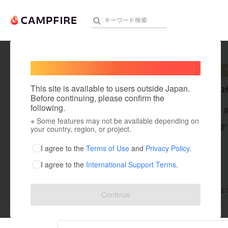
Welcome,
International users
SHAFT
人気のプロジェクト
注目のリ
This site is available to users outside Japan.
これまでに2
Before continuing, please confirm the
following.
在住国：日本
※ Some features may not be available depending on
アート・写真
出身国：未設定
your country, region, or project.
テクノロジー・ガジェット
I agree to the
Terms of Use
and
Privacy Policy
.
I agree to the
International Support Terms
.
映像・映画
ビジネス・起業
支援した
プロジェクト
0
投稿した
プロジェ
Continue
まちづくり・地域活性化