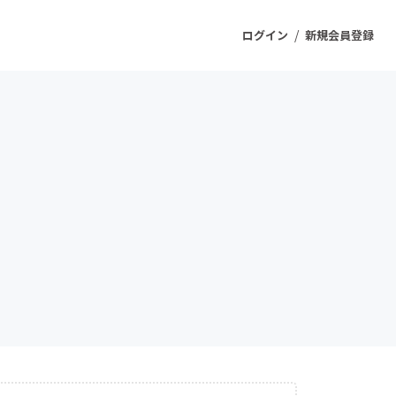
/
ログイン
新規会員登録
ジェクト
もうすぐ公開されます
プロダクト
ファッション
スポーツ
ケア
ソーシャルグッド