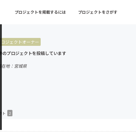
プロジェクトを掲載するには
プロジェクトをさがす
プロジェクトオーナー
ターン
注目の新着プロジェクト
募集終了が近いプロ
件のプロジェクトを投稿しています
現在地：宮城県
音楽
舞台・パフォーマンス
ゲーム・サービス開発
フード・飲食店
書籍・雑誌出版
アニメ・漫画
チャレンジ
ビューティー・ヘルス
クト
2