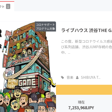
CAMPFIRE for Social Good
CAMPFIRE Creation
クト
1
CAMPFIREふるさと納税
machi-ya
コミュニティ
コロナサポート
プログラム対象
ライブハウス 渋谷THE 
この度、新型コロナウイルス感染
び系列店舗、渋谷JUMP存続の
中、...
音楽
SHIBUYA T...
現在
7,253,968JPY