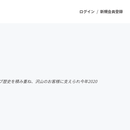
/
ログイン
新規会員登録
ジェクト
もうすぐ公開されます
プロダクト
イブ歴史を積み重ね、沢山のお客様に支えられ今年2020
ファッション
スポーツ
ケア
ソーシャルグッド