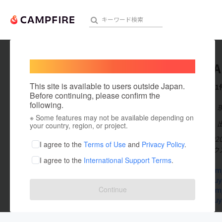
Welcome,
International users
SHIBUYA
人気のプロジェクト
注目のリ
This site is available to users outside Japan.
これまでに1
Before continuing, please confirm the
following.
在住国：日本
※ Some features may not be available depending on
アート・写真
出身国：日本
your country, region, or project.
2002年から2
テクノロジー・ガジェット
I agree to the
Terms of Use
and
Privacy Policy
.
年でライブハウス渋
I agree to the
International Support Terms
.
映像・映画
twitter.co
www.shibu
ビジネス・起業
Continue
twitter.co
www.shibu
まちづくり・地域活性化