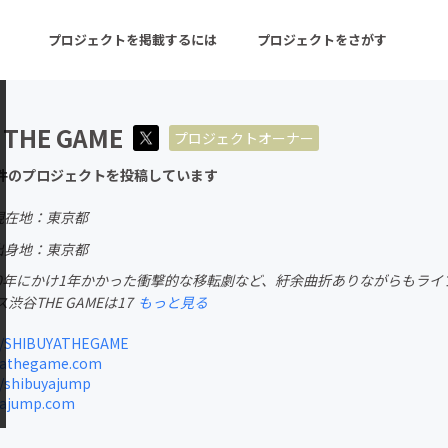
プロジェクトを掲載するには
プロジェクトをさがす
 THE GAME
プロジェクトオーナー
ターン
注目の新着プロジェクト
募集終了が近いプロ
件のプロジェクトを投稿しています
現在地：東京都
音楽
舞台・パフォーマンス
出身地：東京都
020年にかけ1年かかった衝撃的な移転劇など、紆余曲折ありながらもラ
ゲーム・サービス開発
フード・飲食店
谷THE GAMEは17
もっと見る
書籍・雑誌出版
アニメ・漫画
m/SHIBUYATHEGAME
yathegame.com
チャレンジ
ビューティー・ヘルス
m/shibuyajump
yajump.com