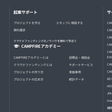
起案サポート
サ
プロジェクトを作る
スタッフに相談する
CA
資料請求
CA
CAM
クラウドファンディングのノウハウを無料で学ぼう
CAM
CAMPFIREアカデミー
CAM
Ent
CAMPFIREアカデミーとは
説明会・相談会
CAM
クラウドファンディングとは
サポートサービス
CA
プロジェクトの作り方
実施事例
AD 
プロジェクトの広め方
統計データ
HIO
J
mac
補