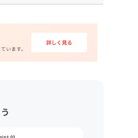
ょう
oint 03