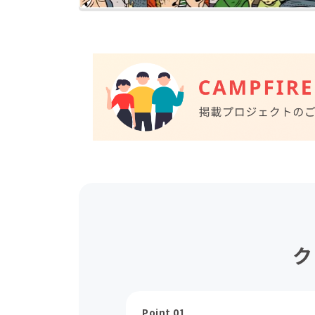
ク
Point 01