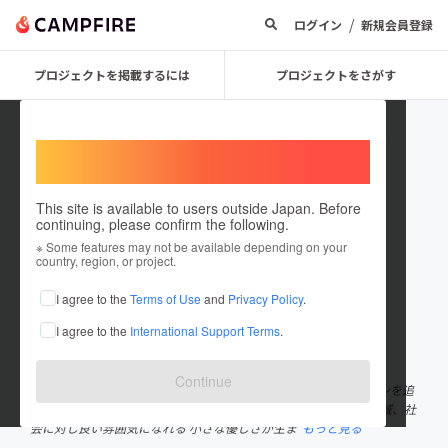
/
ログイン
新規会員登録
プロジェクトを掲載するには
プロジェクトをさがす
Welcome,
International users
This site is available to users outside Japan. Before
continuing, please confirm the following.
SOBinnovation
※ Some features may not be available depending on your
country, region, or project.
プロジェクトオーナー
I agree to the
Terms of Use
and
Privacy Policy
.
これまでに1件のプロジェクトを投稿しています
I agree to the
International Support Terms
.
在住国：未設定
出身国：未設定
Continue
私達は飲食、空間、衣料小物を通してお客様の笑顔と生活デザインを追
求します。 ほんの少しの美意識の違いから生まれる価値観で、地域、社
会に対し良い雰囲気になれる 小さな優しさが生ま
もっと見る