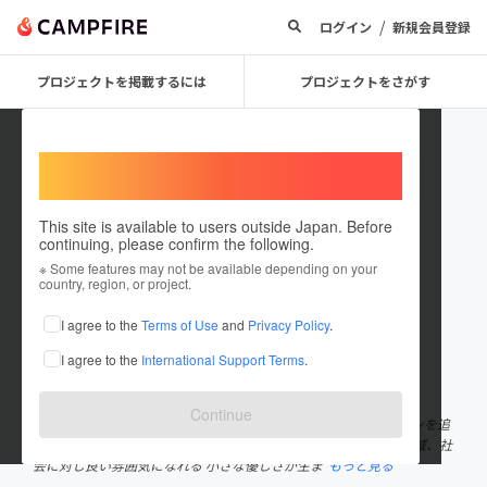
/
ログイン
新規会員登録
プロジェクトを掲載するには
プロジェクトをさがす
Welcome,
International users
This site is available to users outside Japan. Before
continuing, please confirm the following.
SOBinnovation
※ Some features may not be available depending on your
country, region, or project.
プロジェクトオーナー
I agree to the
Terms of Use
and
Privacy Policy
.
これまでに1件のプロジェクトを投稿しています
I agree to the
International Support Terms
.
在住国：未設定
出身国：未設定
Continue
私達は飲食、空間、衣料小物を通してお客様の笑顔と生活デザインを追
求します。 ほんの少しの美意識の違いから生まれる価値観で、地域、社
会に対し良い雰囲気になれる 小さな優しさが生ま
もっと見る