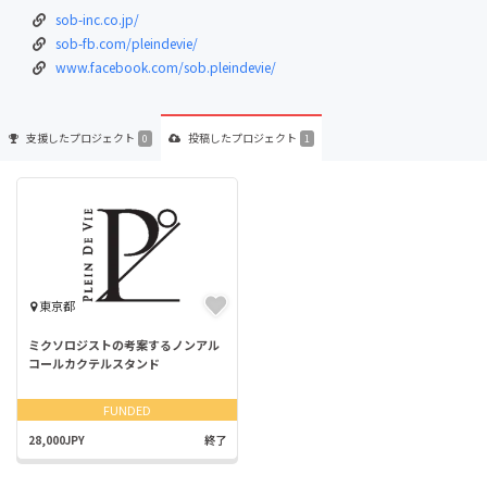
sob-inc.co.jp/
sob-fb.com/pleindevie/
www.facebook.com/sob.pleindevie/
支援した
プロジェクト
投稿した
プロジェクト
0
1
東京都
ミクソロジストの考案するノンアル
コールカクテルスタンド
FUNDED
28,000JPY
終了