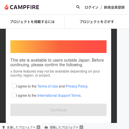
/
ログイン
新規会員登録
プロジェクトを掲載するには
プロジェクトをさがす
Welcome,
International users
This site is available to users outside Japan. Before
continuing, please confirm the following.
SUMIKA2021
※ Some features may not be available depending on your
country, region, or project.
プロジェクトオーナー
I agree to the
Terms of Use
and
Privacy Policy
.
これまでに2件のプロジェクトを投稿しています
I agree to the
International Support Terms
.
在住国：日本
現在地：京都府
出身国：日本
出身地：未設定
Continue
支援した
プロジェクト
投稿した
プロジェクト
0
2