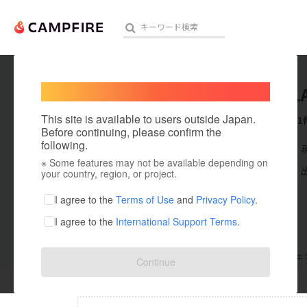
Welcome,
International users
SWEETL
人気のプロジェクト
注目のリ
This site is available to users outside Japan.
これまでに1
Before continuing, please confirm the
following.
在住国：日本
※ Some features may not be available depending on
アート・写真
出身国：日本
your country, region, or project.
テクノロジー・ガジェット
I agree to the
Terms of Use
and
Privacy Policy
.
I agree to the
International Support Terms
.
映像・映画
ビジネス・起業
支援した
プロジェクト
0
投稿した
プロジェ
Continue
まちづくり・地域活性化