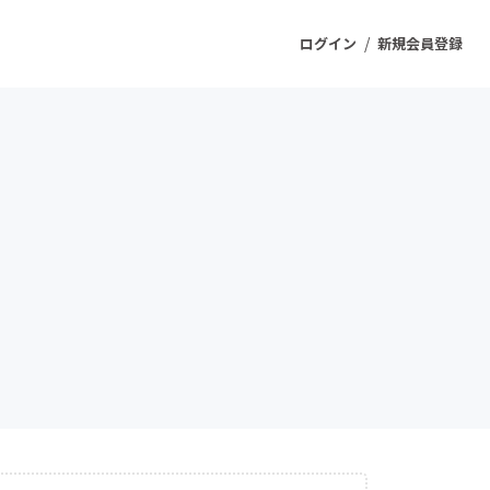
/
ログイン
新規会員登録
ジェクト
もうすぐ公開されます
プロダクト
ファッション
スポーツ
ケア
ソーシャルグッド