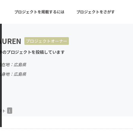
プロジェクトを掲載するには
プロジェクトをさがす
AUREN
プロジェクトオーナー
ターン
注目の新着プロジェクト
募集終了が近いプロ
件のプロジェクトを投稿しています
現在地：広島県
音楽
舞台・パフォーマンス
出身地：広島県
ゲーム・サービス開発
フード・飲食店
書籍・雑誌出版
アニメ・漫画
チャレンジ
ビューティー・ヘルス
クト
1