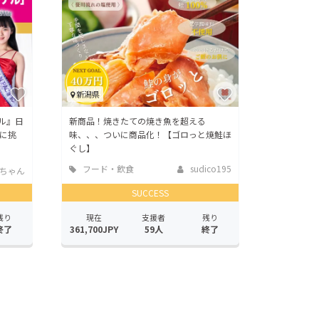
新潟県
ル』日
新商品！焼きたての焼き魚を超える
に挑
味、、、ついに商品化！【ゴロっと焼鮭ほ
ぐし】
フード・飲食
sudico195
ちゃん
店
SUCCESS
残り
現在
支援者
残り
終了
361,700JPY
59人
終了