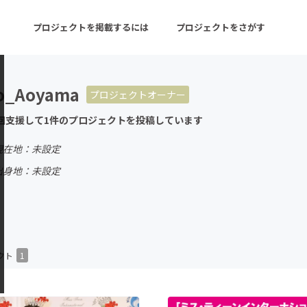
プロジェクトを掲載するには
プロジェクトをさがす
o_Aoyama
プロジェクトオーナー
ターン
注目の新着プロジェクト
募集終了が近いプロ
回支援して1件のプロジェクトを投稿しています
現在地：未設定
音楽
舞台・パフォーマンス
出身地：未設定
ゲーム・サービス開発
フード・飲食店
書籍・雑誌出版
アニメ・漫画
チャレンジ
ビューティー・ヘルス
クト
1