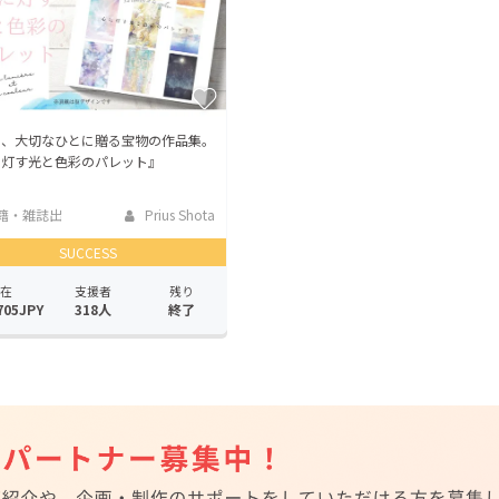
に、大切なひとに贈る宝物の作品集。
に灯す光と色彩のパレット』
籍・雑誌出
Prius Shota
SUCCESS
在
支援者
残り
705JPY
318人
終了