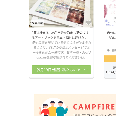
東京都
”夢は叶えるもの” 自分を励まし勇気づけ
自分
るアートブックを日本・海外に届けたい！
『心
夢や目標を掲げている全ての人が叶えられ
るように、88点の作品とメッセージでエ
書
ールを込めた一冊です。日本一周・Soul J
版
ourneyを追体験されてくださいね。
現
【9月19日出版】私たちのアートブック第二弾をお迎えする
1,824,