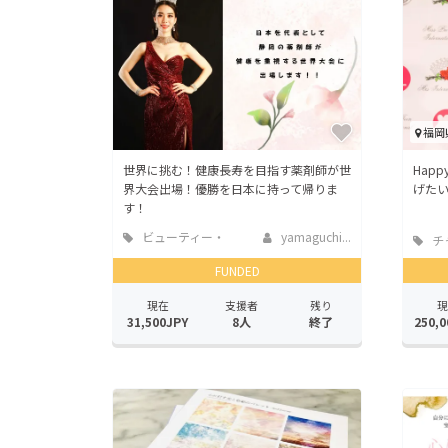
福岡
世界に挑む！健康長寿を目指す薬剤師が世
Happ
界大会出場！優勝を日本に持って帰りま
げた
す！
ビューティー・
yamaguchi...
チ
ヘルスケア
FUNDED
現在
支援者
残り
現
31,500JPY
8人
終了
250,0