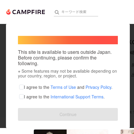
Welcome,
International users
Sakurak
人気のプロジェクト
注目のリ
This site is available to users outside Japan.
これまでに6
Before continuing, please confirm the
following.
在住国：日本
※ Some features may not be available depending on
アート・写真
出身国：日本
your country, region, or project.
テクノロジー・ガジェット
I agree to the
Terms of Use
and
Privacy Policy
.
I agree to the
International Support Terms
.
映像・映画
ビジネス・起業
支援した
プロジェクト
6
投稿した
プロジェ
Continue
まちづくり・地域活性化