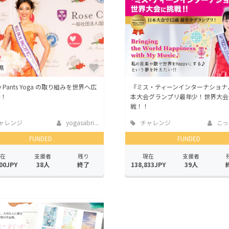
CAMPFIRE for Social Good
CAMPFIRE Creation
CAMPFIREふるさと納税
machi-ya
コミュニティ
県
y Pants Yoga の取り組みを世界へ広
『ミス・ティーンインターナショナ
い！
本大会グランプリ最年少！世界大会
戦！！
ャレンジ
yogasabri...
チャレンジ
こっ
FUNDED
FUNDED
在
支援者
残り
現在
支援者
00JPY
38人
終了
138,833JPY
39人