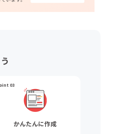
ょう
oint 03
かんたんに作成