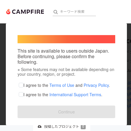
Welcome,
International users
SeanJac
人気のプロジェクト
注目のリ
This site is available to users outside Japan.
在住国：アンド
Before continuing, please confirm the
出身国：アンド
following.
※ Some features may not be available depending on
Ana Konjuh v Ju
アート・写真
your country, region, or project.
camp-fire.j
テクノロジー・ガジェット
I agree to the
Terms of Use
and
Privacy Policy
.
tennispredic
telegra.ph/A
I agree to the
International Support Terms
.
映像・映画
livestream.
telegra.ph/A
ビジネス・起業
Continue
まちづくり・地域活性化
投稿した
プロジェクト
0