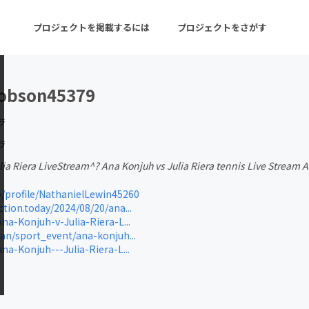
プロジェクトを掲載するには
プロジェクトをさがす
obson45379
ターン
注目の新着プロジェクト
募集終了が近いプロ
ラ
ラ
lia Riera LiveStream^? Ana Konjuh vs Julia Riera tennis Live Stream 
音楽
舞台・パフォーマンス
p/profile/NathanielLewin45260
ゲーム・サービス開発
フード・飲食店
tion.today/2024/08/20/ana...
na-Konjuh-v-Julia-Riera-L...
書籍・雑誌出版
アニメ・漫画
fan/sport_event/ana-konjuh...
na-Konjuh---Julia-Riera-L...
チャレンジ
ビューティー・ヘルス