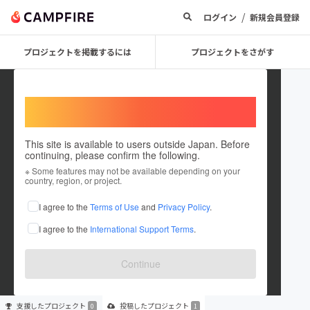
/
ログイン
新規会員登録
プロジェクトを掲載するには
プロジェクトをさがす
Welcome,
International users
This site is available to users outside Japan. Before
continuing, please confirm the following.
Seishinkansumo
※ Some features may not be available depending on your
country, region, or project.
プロジェクトオーナー
I agree to the
Terms of Use
and
Privacy Policy
.
これまでに1件のプロジェクトを投稿しています
I agree to the
International Support Terms
.
在住国：日本
現在地：福島県
出身国：日本
出身地：福島県
Continue
支援した
プロジェクト
投稿した
プロジェクト
0
1