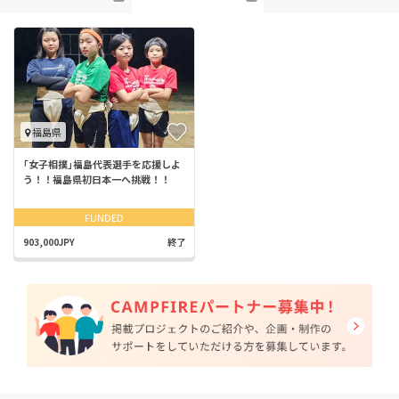
福島県
｢女子相撲｣福島代表選手を応援しよ
う！！福島県初日本一へ挑戦！！
FUNDED
903,000JPY
終了