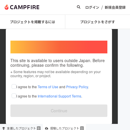
/
ログイン
新規会員登録
プロジェクトを掲載するには
プロジェクトをさがす
Welcome,
International users
This site is available to users outside Japan. Before
continuing, please confirm the following.
Senrosya
※ Some features may not be available depending on your
country, region, or project.
プロジェクトオーナー
I agree to the
Terms of Use
and
Privacy Policy
.
これまでに1件のプロジェクトを投稿しています
I agree to the
International Support Terms
.
在住国：日本
現在地：宮城県
出身国：日本
出身地：未設定
Continue
支援した
プロジェクト
投稿した
プロジェクト
0
1