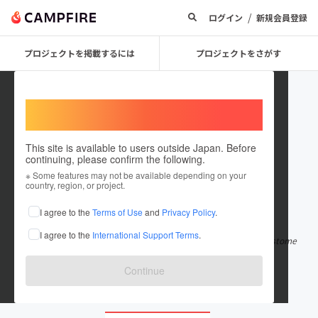
/
ログイン
新規会員登録
プロジェクトを掲載するには
プロジェクトをさがす
Welcome,
International users
This site is available to users outside Japan. Before
continuing, please confirm the following.
Sentino111
※ Some features may not be available depending on your
country, region, or project.
在住国：米国
I agree to the
Terms of Use
and
Privacy Policy
.
出身国：米国
I agree to the
International Support Terms
.
Always check the official website or get in touch with Wawa custome
r care for the most rec
もっと見る
Continue
mywawavisitz.com/