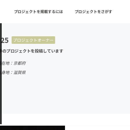
プロジェクトを掲載するには
プロジェクトをさがす
025
プロジェクトオーナー
ターン
注目の新着プロジェクト
募集終了が近いプロ
件のプロジェクトを投稿しています
現在地：京都府
音楽
舞台・パフォーマンス
出身地：滋賀県
ゲーム・サービス開発
フード・飲食店
書籍・雑誌出版
アニメ・漫画
チャレンジ
ビューティー・ヘルス