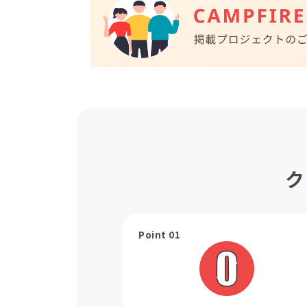
ク
Point 01