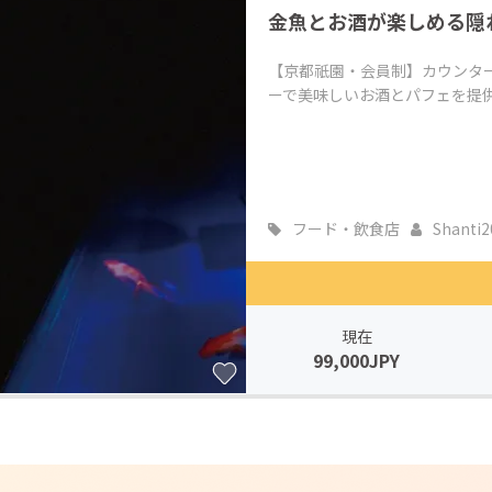
金魚とお酒が楽しめる隠
CAMPFIRE for Social Good
CAMPFIRE Creation
CAMPFIREふるさと納税
machi-ya
コミュニティ
【京都祇園・会員制】カウンタ
ーで美味しいお酒とパフェを提
フード・飲食店
Shanti2
現在
99,000JPY