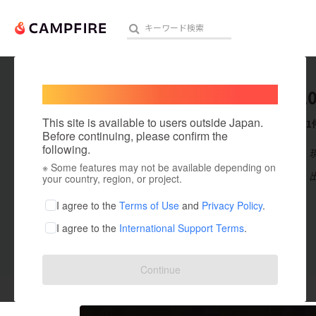
Welcome,
International users
Shanti2
人気のプロジェクト
注目のリ
This site is available to users outside Japan.
これまでに1
Before continuing, please confirm the
following.
在住国：日本
※ Some features may not be available depending on
アート・写真
出身国：日本
your country, region, or project.
テクノロジー・ガジェット
I agree to the
Terms of Use
and
Privacy Policy
.
I agree to the
International Support Terms
.
映像・映画
ビジネス・起業
投稿した
プロジェクト
1
Continue
まちづくり・地域活性化