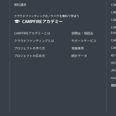
資料請求
CA
CAM
クラウドファンディングのノウハウを無料で学ぼう
CAM
CAMPFIREアカデミー
CAM
Ent
CAMPFIREアカデミーとは
説明会・相談会
CAM
クラウドファンディングとは
サポートサービス
CA
プロジェクトの作り方
実施事例
AD 
プロジェクトの広め方
統計データ
HIO
J
mac
補