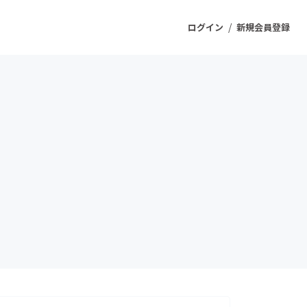
/
ログイン
新規会員登録
ジェクト
もうすぐ公開されます
プロダクト
ファッション
スポーツ
ケア
ソーシャルグッド