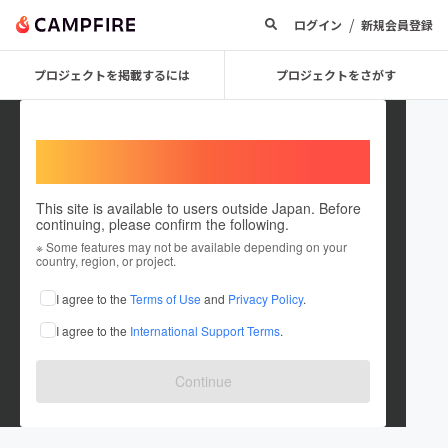
/
ログイン
新規会員登録
プロジェクトを掲載するには
プロジェクトをさがす
Welcome,
International users
This site is available to users outside Japan. Before
continuing, please confirm the following.
Kupukupu39
※ Some features may not be available depending on your
country, region, or project.
プロジェクトオーナー
I agree to the
Terms of Use
and
Privacy Policy
.
これまでに2回支援して1件のプロジェクトを投稿しています
I agree to the
International Support Terms
.
在住国：未設定
出身国：日本
出身地：愛知県
Continue
ja.airbnb.com/rooms/39996011?_set_bev...