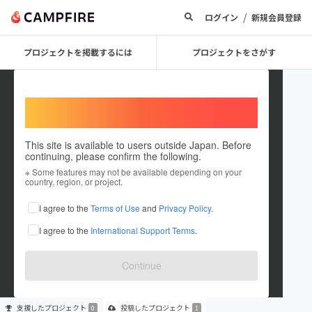
/
ログイン
新規会員登録
プロジェクトを掲載するには
プロジェクトをさがす
Welcome,
International users
This site is available to users outside Japan. Before
continuing, please confirm the following.
Shimizu Yuto
※ Some features may not be available depending on your
country, region, or project.
プロジェクトオーナー
I agree to the
Terms of Use
and
Privacy Policy
.
これまでに1件のプロジェクトを投稿しています
I agree to the
International Support Terms
.
在住国：未設定
出身国：未設定
Continue
支援した
プロジェクト
投稿した
プロジェクト
0
1